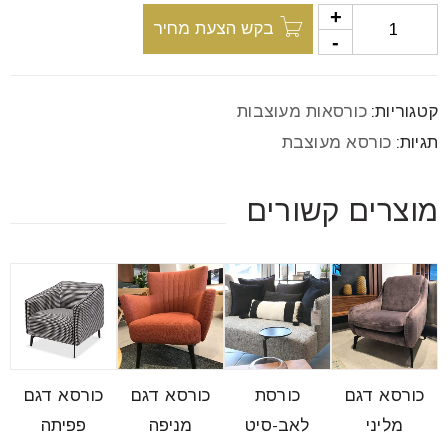
font_download
סמן קישורים
בקש הצעת מחיר
לאפס
קטגוריות:
כורסאות מעוצבות
cached
את
תגיות:
כורסא מעוצבת
כל
האפשרויות
מוצרים קשורים
כורסא דגם
כורסת
כורסא דגם
כורסא דגם
מליני
לאב-סיט
מניפה
פפיתה