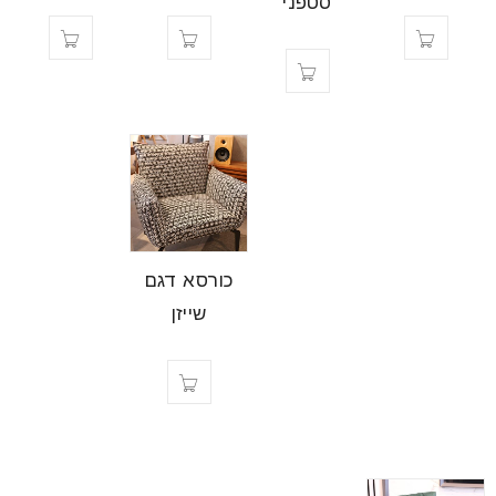
‘סטפני’
כורסא דגם
שייזן