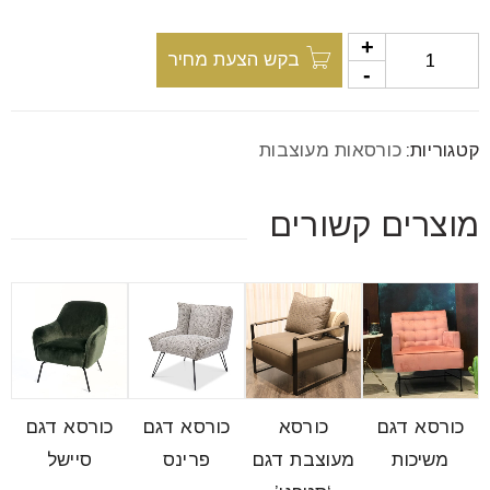
font_download
סמן קישורים
בקש הצעת מחיר
לאפס
cached
את
קטגוריות:
כורסאות מעוצבות
כל
האפשרויות
מוצרים קשורים
כורסא דגם
כורסא
כורסא דגם
כורסא דגם
משיכות
מעוצבת דגם
פרינס
סיישל