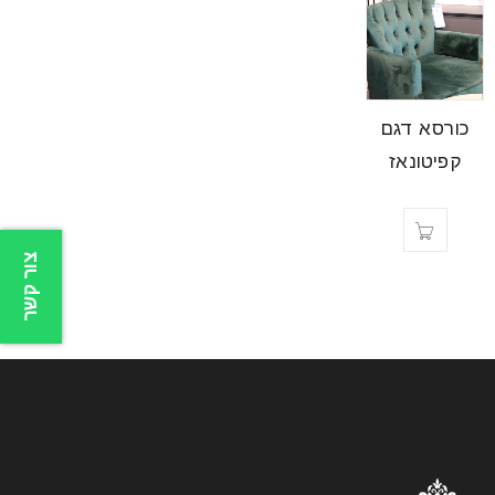
כורסא דגם
קפיטונאז
צור קשר