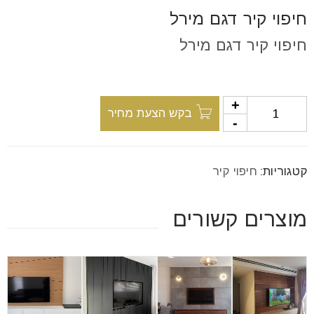
font_download
סמן קישורים
חיפוי קיר דגם מירל
חיפוי קיר דגם מירל
לאפס
cached
את
כל
בקש הצעת מחיר
האפשרויות
קטגוריות:
חיפוי קיר
מוצרים קשורים