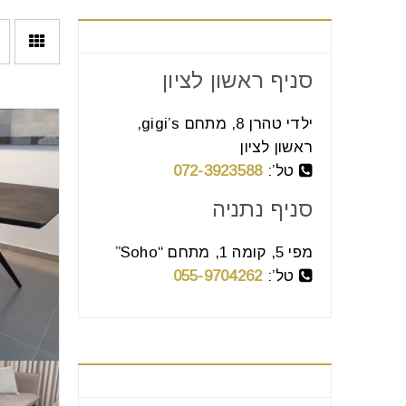
צור קשר
סניף ראשון לציון
ילדי טהרן 8, מתחם gigi’s,
ראשון לציון
טל’:
072-3923588
סניף נתניה
מפי 5, קומה 1, מתחם “Soho”
טל’:
055-9704262
בחר קטגוריה