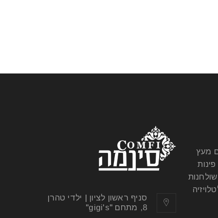
ם מעץ
פינות
שולחנות
לויזיה
סניף ראשון לציון | ילדי טהרן
8, מתחם "gigi's"