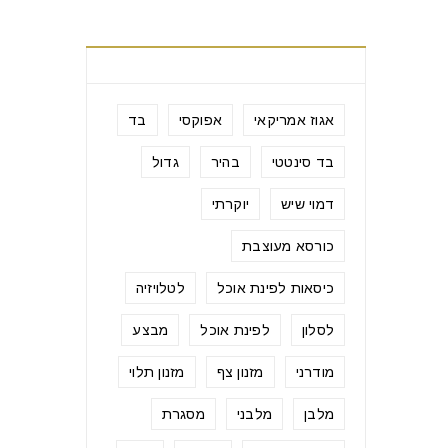
תגיות מוצרים
אגוז אמריקאי
אפוקסי
בד
בד סינטטי
בהיר
גדול
דמוי שיש
יוקרתי
כורסא מעוצבת
כיסאות לפינת אוכל
לטלויזיה
לסלון
לפינת אוכל
מבצע
מודרני
מזנון צף
מזנון תלוי
מלבן
מלבני
מסגרת