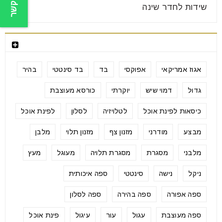
צור קשר
שידות לחדר שינה
תגיות מוצרים
אגוז אמריקאי
אפוקסי
בד
בד סינטטי
בהיר
גדול
דמוי שיש
יוקרתי
כורסא מעוצבת
כיסאות לפינת אוכל
לטלויזיה
לסלון
לפינת אוכל
מבצע
מודרני
מזנון צף
מזנון תלוי
מלבן
מלבני
מסגרת
מסגרת תלויה
מעוגל
מעץ
ניקל
נישה
סינטטי
ספה איכותית
ספה אפורה
ספה בהירה
ספה לסלון
ספה מעוצבת
עגול
עור
עיגול
פינת אוכל