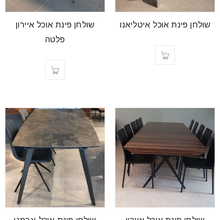
font_download
סמן קישורים
שולחן פינת אוכל איטליאנו
שולחן פינת אוכל איירון
פלטה
לאפס
cached
את
כל
האפשרויות