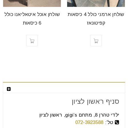
font_download
סמן קישורים
שולחן ארמני כולל 4 כיסאות
שולחן אוכל איטאליאנו כולל
קפיטונאז
6 כיסאות
לאפס
cached
את
כל
האפשרויות
צור קשר
סניף ראשון לציון
ילדי טהרן 8, מתחם gigi’s, ראשון לציון
טל’:
072-3923588