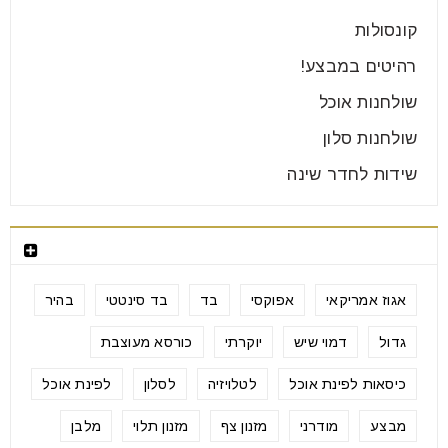
קונסולות
רהיטים במבצע!
שולחנות אוכל
שולחנות סלון
שידות לחדר שינה
תגיות מוצרים
אגוז אמריקאי
אפוקסי
בד
בד סינטטי
בהיר
גדול
דמוי שיש
יוקרתי
כורסא מעוצבת
כיסאות לפינת אוכל
לטלויזיה
לסלון
לפינת אוכל
מבצע
מודרני
מזנון צף
מזנון תלוי
מלבן