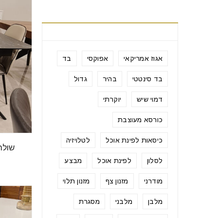
תגיות מוצרים
אגוז אמריקאי
אפוקסי
בד
בד סינטטי
בהיר
גדול
דמוי שיש
יוקרתי
כורסא מעוצבת
כיסאות לפינת אוכל
לטלויזיה
שולחן
לסלון
לפינת אוכל
מבצע
מודרני
מזנון צף
מזנון תלוי
מלבן
מלבני
מסגרת