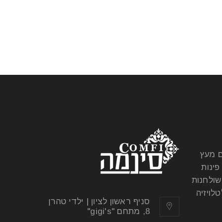
ם מעץ
פינות
שולחנות
לויזיה
סניף ראשון לציון | ילדי טהרן
8, מתחם "gigi's"