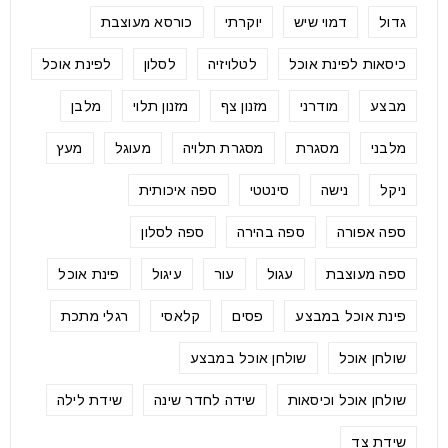
גדול
דמוי שיש
יוקרתי
כורסא מעוצבת
כיסאות לפינת אוכל
לטלויזיה
לסלון
לפינת אוכל
מבצע
מודרני
מזנון צף
מזנון תלוי
מלבן
מלבני
מסגרת
מסגרת תלויה
מעוגל
מעץ
ניקל
נישה
סינטטי
ספה איכותית
ספה אפורה
ספה בהירה
ספה לסלון
ספה מעוצבת
עגול
עור
עיגול
פינת אוכל
פינת אוכל במבצע
פסים
קלאסי
רגלי מתכת
שולחן אוכל
שולחן אוכל במבצע
שולחן אוכל וכיסאות
שידה לחדר שינה
שידת לילה
שידת צד