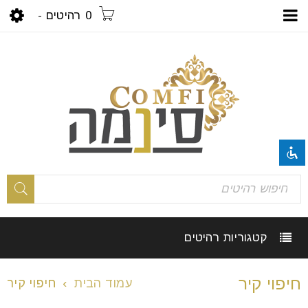
0 רהיטים
-
visibility_off
השבת את ההבזקים
title
סמן כותרות
settings
צבע רקע
קטגוריות רהיטים
zoom_out
זום (הקטנה)
חיפוי קיר
עמוד הבית
›
חיפוי קיר
zoom_in
זום (הגדלה)