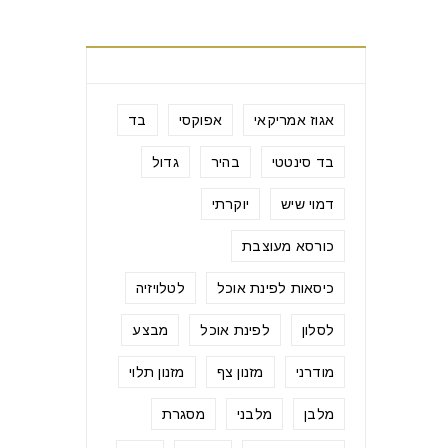
תגיות מוצרים
אגוז אמריקאי
אפוקסי
בד
בד סינטטי
בהיר
גדול
דמוי שיש
יוקרתי
כורסא מעוצבת
כיסאות לפינת אוכל
לטלויזיה
לסלון
לפינת אוכל
מבצע
מודרני
מזנון צף
מזנון תלוי
מלבן
מלבני
מסגרת