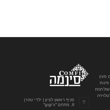
ם מעץ
פינות
שולחנות
לויזיה
סניף ראשון לציון | ילדי טהרן
8, מתחם "gigi's"