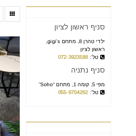
צור קשר
סניף ראשון לציון
ילדי טהרן 8, מתחם gigi’s,
ראשון לציון
טל’:
072-3923588
סניף נתניה
מפי 5, קומה 1, מתחם “Soho”
טל’:
055-9704262
בחר קטגוריה